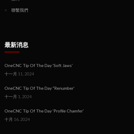
>
聯繫我們
最新消息
OneCNC Tip Of The Day 'Soft Jaws'
十一月 11, 2024
OneCNC Tip Of The Day "Renumber'
十一月 1, 2024
OneCNC Tip Of The Day 'Profile Chamfer'
十月 16, 2024