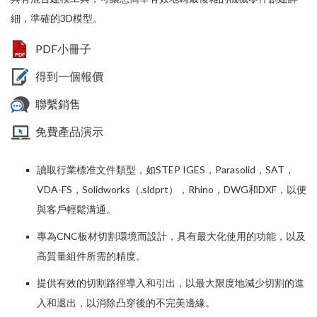
細，準確的3D模型。
PDF小冊子
得到一個報價
聯繫銷售
免費產品演示
讀取行業標准文件類型，如STEP IGES，Parasolid，SAT，
VDA-FS，Solidworks（.sldprt），Rhino，DWG和DXF，以便
與客戶輕鬆溝通。
專為
CNC
板材切割環境而設計，具有最大化使用的功能，以及
高質量組件所需的精度。
提供有效的切割路徑導入和引出，以最大限度地減少切割的進
入和退出，以消除凸穿後的不完美邊緣。