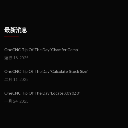
最新消息
OneCNC Tip Of The Day 'Chamfer Comp'
遊行 18, 2025
OneCNC Tip Of The Day 'Calculate Stock Size'
二月 11, 2025
OneCNC Tip Of The Day 'Locate X0Y0Z0'
一月 24, 2025