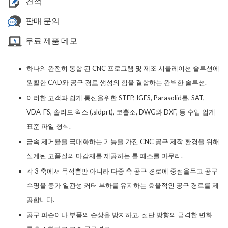
견적
판매 문의
무료 제품 데모
하나의 완전히 통합 된 CNC 프로그램 및 제조 시뮬레이션 솔루션에
원활한 CAD와 공구 경로 생성의 힘을 결합하는 완벽한 솔루션.
이러한 고객과 쉽게 통신을위한 STEP, IGES, Parasolid를, SAT,
VDA-FS, 솔리드 웍스 (.sldprt), 코뿔소, DWG와 DXF, 등 수입 업계
표준 파일 형식.
금속 제거율을 극대화하는 기능을 가진 CNC 공구 제작 환경을 위해
설계된 고품질의 마감재를 제공하는 툴 패스를 마무리.
각 3 축에서 목적뿐만 아니라 다중 축 공구 경로에 중점을두고 공구
수명을 증가 일관성 커터 부하를 유지하는 효율적인 공구 경로를 제
공합니다.
공구
파손이나
부품
의
손상
을
방지
하고
, 절단
방향
의
급격한 변화