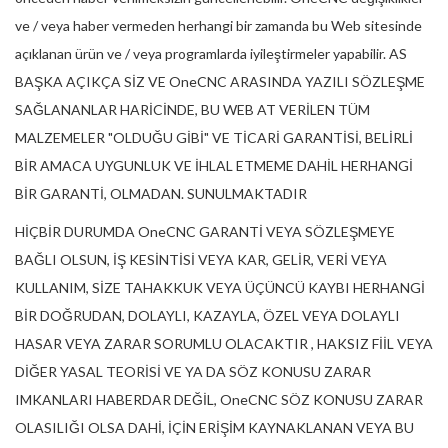
ve / veya haber vermeden herhangi bir zamanda bu Web sitesinde
açıklanan ürün ve / veya programlarda iyileştirmeler yapabilir. AS
BAŞKA AÇIKÇA SİZ VE OneCNC ARASINDA YAZILI SÖZLEŞME
SAĞLANANLAR HARİCİNDE, BU WEB AT VERİLEN TÜM
MALZEMELER "OLDUĞU GİBİ" VE TİCARİ GARANTİSİ, BELİRLİ
BİR AMACA UYGUNLUK VE İHLAL ETMEME DAHİL HERHANGİ
BİR GARANTİ, OLMADAN. SUNULMAKTADIR
HİÇBİR DURUMDA OneCNC GARANTİ VEYA SÖZLEŞMEYE
BAĞLI OLSUN, İŞ KESİNTİSİ VEYA KAR, GELİR, VERİ VEYA
KULLANIM, SİZE TAHAKKUK VEYA ÜÇÜNCÜ KAYBI HERHANGİ
BİR DOĞRUDAN, DOLAYLI, KAZAYLA, ÖZEL VEYA DOLAYLI
HASAR VEYA ZARAR SORUMLU OLACAKTIR , HAKSIZ FİİL VEYA
DİĞER YASAL TEORİSİ VE YA DA SÖZ KONUSU ZARAR
IMKANLARI HABERDAR DEĞİL, OneCNC SÖZ KONUSU ZARAR
OLASILIĞI OLSA DAHİ, İÇİN ERİŞİM KAYNAKLANAN VEYA BU