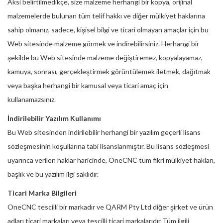
Aksi belirtilmedikçe, size malzeme herhangi bir kopya, orijinal
malzemelerde bulunan tüm telif hakkı ve diğer mülkiyet haklarına
sahip olmanız, sadece, kişisel bilgi ve ticari olmayan amaçlar için bu
Web sitesinde malzeme görmek ve indirebilirsiniz. Herhangi bir
şekilde bu Web sitesinde malzeme değiştiremez, kopyalayamaz,
kamuya, sonrası, gerçekleştirmek görüntülemek iletmek, dağıtmak
veya başka herhangi bir kamusal veya ticari amaç için
kullanamazsınız.
İndirilebilir Yazılım Kullanımı
Bu Web sitesinden indirilebilir herhangi bir yazılım geçerli lisans
sözleşmesinin koşullarına tabi lisanslanmıştır. Bu lisans sözleşmesi
uyarınca verilen haklar haricinde, OneCNC tüm fikri mülkiyet hakları,
başlık ve bu yazılım ilgi saklıdır.
Ticari Marka Bilgileri
OneCNC tescilli bir markadır ve QARM Pty Ltd diğer şirket ve ürün
adları ticari markaları veya tescilli ticari markalarıdır Tüm ilgili