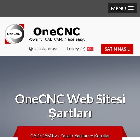
MENU
Uluslararası
Turkey (tr)
SATIN NASIL
OneCNC
Web Sitesi
Şartları
CAD/CAM Ev
»
Yasal
»
Şartlar ve Koşullar