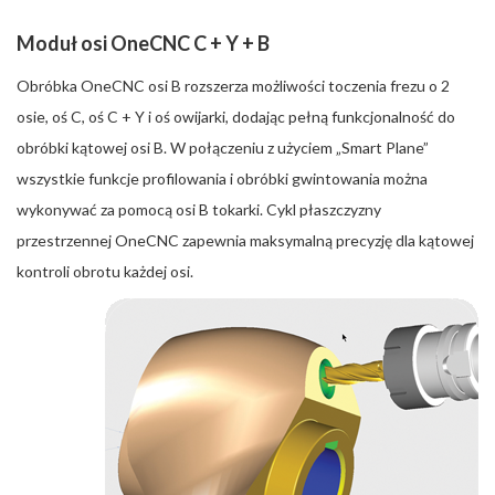
Moduł osi OneCNC C + Y + B
Obróbka OneCNC osi B rozszerza możliwości toczenia frezu o 2
osie, oś C, oś C + Y i oś owijarki, dodając pełną funkcjonalność do
obróbki kątowej osi B. W połączeniu z użyciem „Smart Plane”
wszystkie funkcje profilowania i obróbki gwintowania można
wykonywać za pomocą osi B tokarki. Cykl płaszczyzny
przestrzennej OneCNC zapewnia maksymalną precyzję dla kątowej
kontroli obrotu każdej osi.