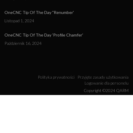
OneCNC Tip Of The Day "Renumber'
Listopad 1, 2024
OneCNC Tip Of The Day 'Profile Chamfer'
Październik 16, 2024
Polityka prywatności
Przyjęte zasady użytkowania
Logowanie dla personelu
Copyright ©2024 QARM