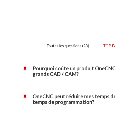
Toutes les questions
(28)
TOP F
Pourquoi coûte un produit OneCNC
grands CAD / CAM?
OneCNC est un développeur complète de logiciels 
redevances de tierces parties pour les autres. On
OneCNC peut réduire mes temps de 
produit entièrement intégré développé en interne 
temps de programmation?
compatibilité ou de support de produits tiers réduis
Oui, avec la technologie haut débit OneCNC avanc