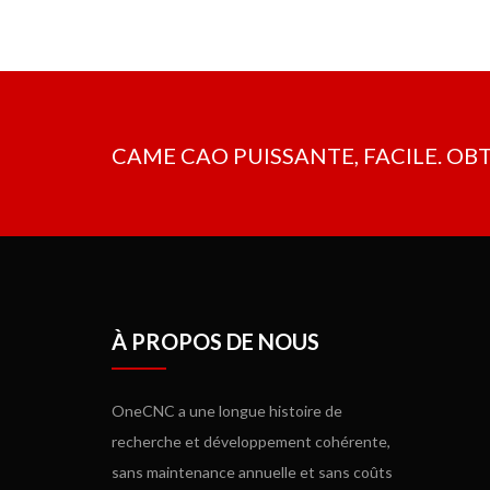
jusqu'à 80%
sur les temps d'usinage.
OneCNC n'étai
dans ce domaine, mais il comprend aussi une fonctio
de fraisage et il n'est pas nécessaire d'acheter de
CAME CAO PUISSANTE, FACILE. OB
À PROPOS DE NOUS
OneCNC a une longue histoire de
recherche et développement cohérente,
sans maintenance annuelle et sans coûts