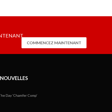
c d'autres utilisateurs et le personnel de soutien OneCNC
AINTENANT
COMMENCEZ MAINTENANT
 NOUVELLES
he Day 'Chamfer Comp'