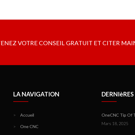
efficace de collaborer ave
t pas seulement un pionnier
de partout dans le monde.
n standard dans tous les forfaits
s modules supplémentaires.
TENEZ VOTRE CONSEIL GRATUIT ET CITER M
LA NAVIGATION
DERNIèRES
>
Accueil
OneCNC Tip Of T
Mars 18, 2025
>
One CNC