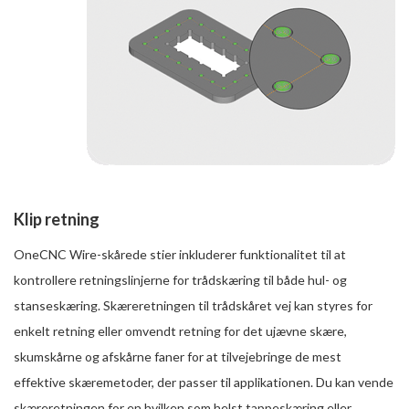
Klip retning
OneCNC Wire-skårede stier inkluderer funktionalitet til at
kontrollere retningslinjerne for trådskæring til både hul- og
stanseskæring. Skæreretningen til trådskåret vej kan styres for
enkelt retning eller omvendt retning for det ujævne skære,
skumskårne og afskårne faner for at tilvejebringe de mest
effektive skæremetoder, der passer til applikationen. Du kan vende
skæreretningen for en hvilken som helst tappeskæring eller