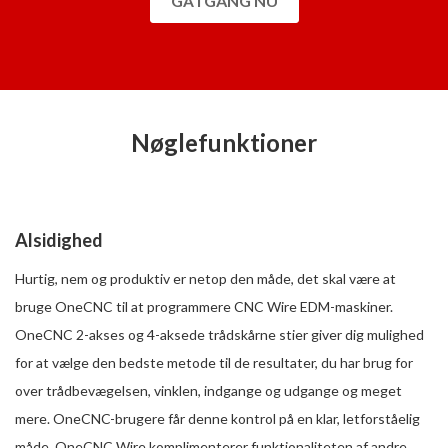
GÅ I GANG NU
Nøglefunktioner
Alsidighed
Hurtig, nem og produktiv er netop den måde, det skal være at
bruge OneCNC til at programmere CNC Wire EDM-maskiner.
OneCNC 2-akses og 4-aksede trådskårne stier giver dig mulighed
for at vælge den bedste metode til de resultater, du har brug for
over trådbevægelsen, vinklen, indgange og udgange og meget
mere. OneCNC-brugere får denne kontrol på en klar, letforståelig
måde. OneCNC Wire komplimenterer funktionaliteten af andre