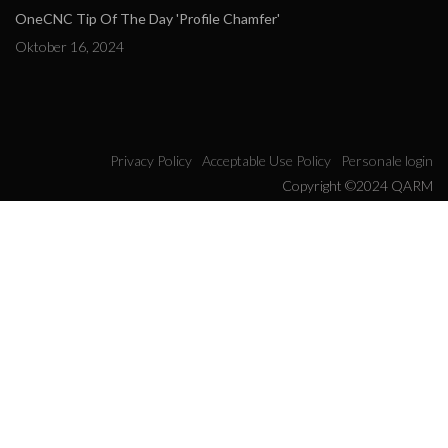
OneCNC Tip Of The Day 'Profile Chamfer'
Oktober 16, 2024
Privacy Policy
Acceptable Use Policy
Personale login
Copyright ©2024 QARM