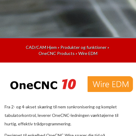
CAD/CAM Hjem
»
Produkter og funktioner
»
OneCNC Products
»
Wire EDM
Fra 2- og 4-akset skæring til nem synkronisering og komplet
tabulatorkontrol, leverer OneCNC-ledningen værktøjerne til
hurtig, effektiv trådprogrammering.
Designet til enkelhed OneCNC Wire sparer dig tid på