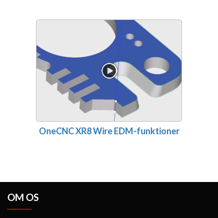
OneCNC XR8 Wire EDM-funktioner
OM OS