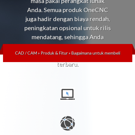
masa pakai perangkat lunak
Anda. Semua produk OneCNC
juga hadir dengan biaya rendah,
peningkatan opsional untuk rilis
mendatang, sehingga Anda
selalu dapat mengikuti
CAD / CAM
»
Produk & Fitur
»
Bagaimana untuk membeli
perkembangan teknologi
terbaru.