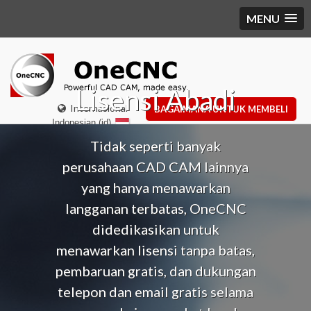
MENU
Lisensi Abadi
Internasional
BAGAIMANA UNTUK MEMBELI
Indonesian (id)
Tidak seperti banyak
perusahaan CAD CAM lainnya
yang hanya menawarkan
langganan terbatas, OneCNC
didedikasikan untuk
menawarkan lisensi tanpa batas,
pembaruan gratis, dan dukungan
telepon dan email gratis selama