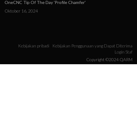
OneCNC Tip Of The Day 'Profile Chamfer'
Oktober 16, 2024
Kebijakan pribadi
Kebijakan Penggunaan yang Dapat Diterima
Login Staf
Copyright ©2024 QARM